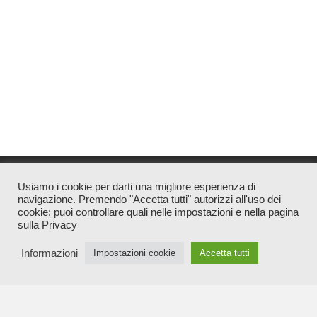
Usiamo i cookie per darti una migliore esperienza di
navigazione. Premendo "Accetta tutti" autorizzi all'uso dei
Associazione di Promozione Sociale Notizia Diretta
cookie; puoi controllare quali nelle impostazioni e nella pagina
sulla Privacy
CF 90030600549 | Direttore Responsabile Valentina Santucci |
Tutti i diritti sono riservati
Informazioni
Impostazioni cookie
Accetta tutti
info@notiziadiretta.it
redazione@notiziadiretta.it