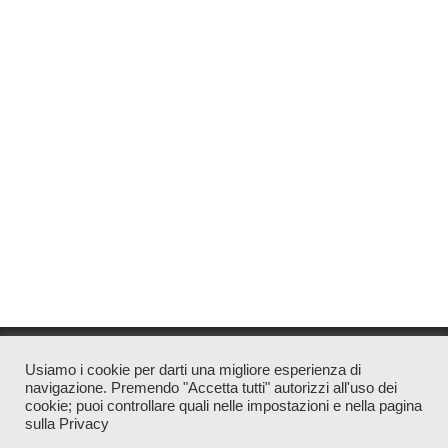
Usiamo i cookie per darti una migliore esperienza di
navigazione. Premendo "Accetta tutti" autorizzi all'uso dei
Associazione di Promozione Sociale Notizia Diretta
cookie; puoi controllare quali nelle impostazioni e nella pagina
sulla Privacy
CF 90030600549 | Direttore Responsabile Valentina Santucci |