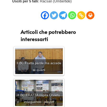
Usciti per 5 falli
: Racsan (Umbertide)
Articoli che potrebbero
interessarti
Il BC Fratta perde ma accede
ai quarti
Il BC FRATTA ospita Orvieto
inseguendo i playoff