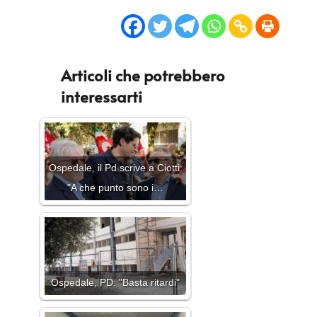
Articoli che potrebbero
interessarti
Ospedale, il Pd scrive a Ciotti:
"A che punto sono i…
Ospedale, PD: "Basta ritardi"